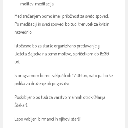
molitev-meditacija
Med srečanjem bomo imeli priložnost za sveto spoved.
Po meditaciji in sveti spovedi bo tudi trenutek za kviz in
razvedrilo.
Istočasno bo za starše organizirano predavanje g.
Jožeta Bajzeka na temo molitve, s pričetkom ob 15:30
uri.
S programom bomo zaključili ob 17:00 uri, nato pa bo še
prilika za druženje ob pogostitvi.
Poskrbljeno bo tudi za varstvo majhnih otrok (Marija
Štekar).
Lepo vabljeni birmanci in njihovi starši!