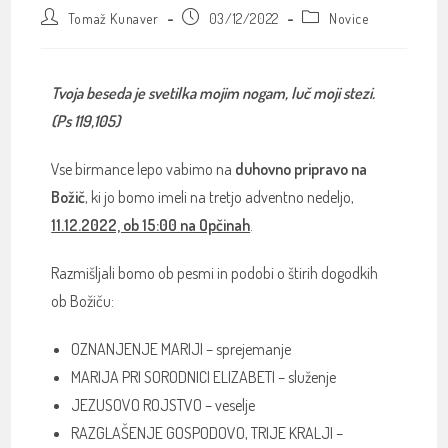
Tomaž Kunaver
03/12/2022
Novice
Tvoja beseda je svetilka mojim nogam, luč moji stezi.
(Ps 119,105)
Vse birmance lepo vabimo na
duhovno pripravo na
Božič
, ki jo bomo imeli na tretjo adventno nedeljo,
11.12.2022, ob 15:00 na Opčinah
.
Razmišljali bomo ob pesmi in podobi o štirih dogodkih
ob Božiču:
OZNANJENJE MARIJI – sprejemanje
MARIJA PRI SORODNICI ELIZABETI – služenje
JEZUSOVO ROJSTVO – veselje
RAZGLAŠENJE GOSPODOVO, TRIJE KRALJI –