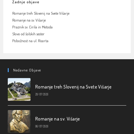
Zadnje objave
Romanje treh Slovenij na Svete Višarje
Romanje na sv. Višarje
Praznik sv. Cirila in Metoda
Slovo od šolskih sester
Pobožnost na ul. Risorta
Nedavne Objave
Romanje treh Slovenij na Svete Višarje
28/07/2026
Romanje na sv. Višarje
06/07/2026