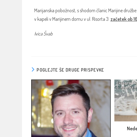
Marijanska pobožnost, s shodom članic Marijine družbe M
v kapeli v Marijinem domu v ul. Risorta 3:
začetek ob 16
Ivica Švab
POGLEJTE ŠE DRUGE PRISPEVKE
Nede