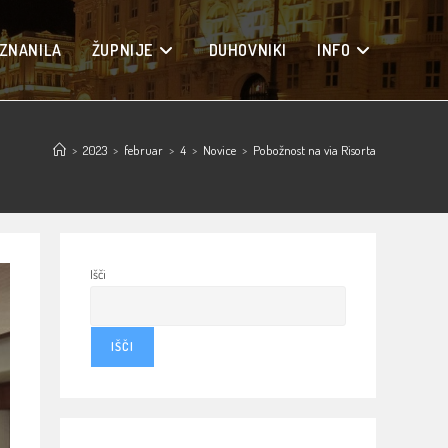
ZNANILA
ŽUPNIJE
DUHOVNIKI
INFO
>
2023
>
februar
>
4
>
Novice
>
Pobožnost na via Risorta
Išči
IŠČI