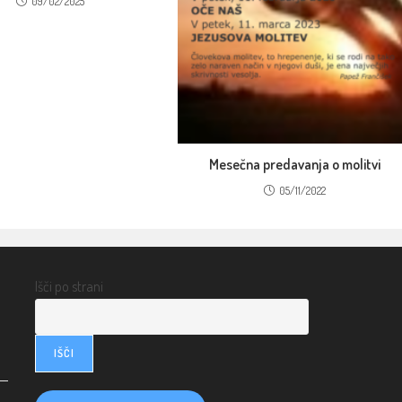
09/02/2025
Mesečna predavanja o molitvi
05/11/2022
Išči po strani
IŠČI