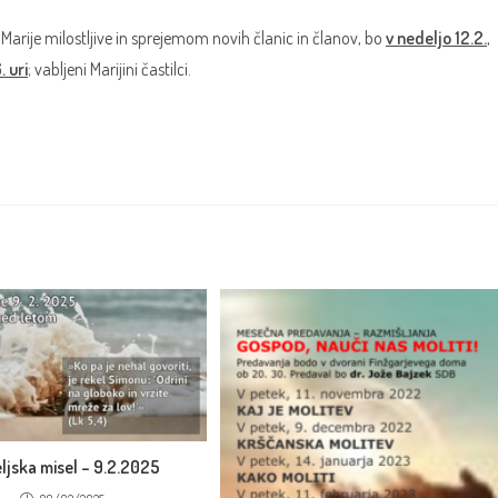
arije milostljive in sprejemom novih članic in članov, bo
v nedeljo 12.2.
,
. uri
; vabljeni Marijini častilci.
ljska misel – 9.2.2025